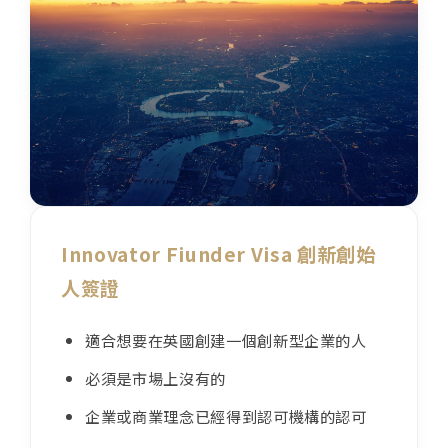
泰國概述
馬來西亞
馬來西亞概述
菲律賓
菲律賓概述
日本
日本概述
台灣
台灣概述
聖多美普林西比
聖多美普林西比概述
Innovator Fiunder Visa 創新創始
人簽證
適合想要在英國創建一個創新型企業的人
必須是市場上沒有的
企業或商業理念已經得到認可機構的認可