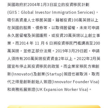
土耳其
愛爾蘭概述
英國政府於2004年1月3日設立的投資移民計劃
葡萄牙
(GIIS：Global Investor Immigration Services)，
土耳其概述
吸引高資產人士移居英國，藉著投資100萬英鎊以上
希臘
葡萄牙概述
在英國的股票、債券等，以取得居留權，未來可申請
馬爾他
希臘概述
永久居留權及英國護照，或投資20萬英鎊以上創立事
西班牙
馬爾他概述
業。而2014 年 11 月 6 日將投資移民門檻調高至200
蒙特內哥羅
萬英鎊，並修正部分法規。2019年3月29日起，申請
西班牙概述
人須持有200萬英鎊投資資金2年以上。2022年2月英
義大利
蒙特內哥羅概述
國宣布停止其投資移民的政策。而企業家移民方案創
保加利亞
義大利概述
新(Innovator)及創業(Startup)簽證也被取消，取而
賽普勒斯
保加利亞概述
代之得是創新創始人簽證(Innovator Founder Visa)
杜拜
和商務拓展簽證(UK Expansion Worker Visa)。
杜拜概述
新加坡
新加坡概述
泰國