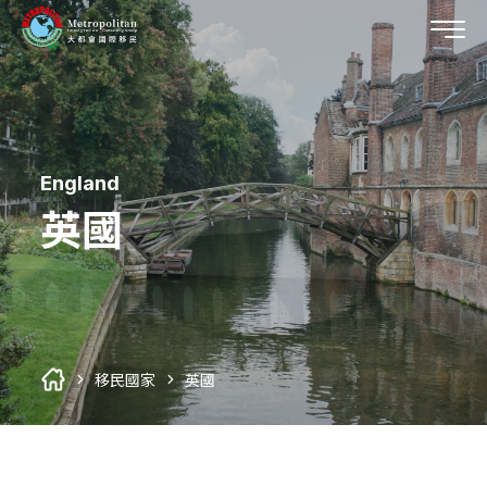
England
移民國家
英國
所有移民國家列表
關於我們
第二國護照
您的代辦首選
外僑學校
移居研究室
關於大都會
美國
所有移居研究室列表
移民國家
英國
企業專訪
最新消息
加拿大
美國概述
加入大都會
最新消息
巴拿馬
加拿大概述
移民專題