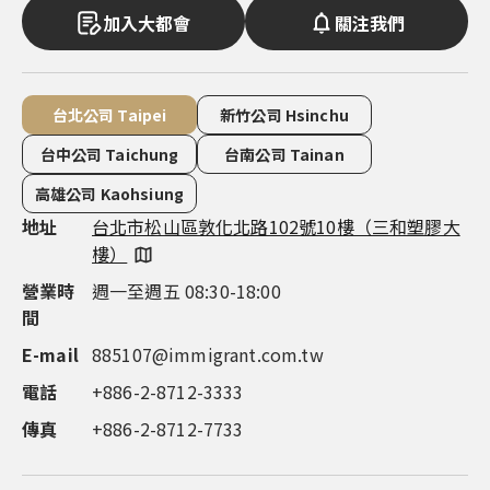
加入大都會
關注我們
台北公司 Taipei
新竹公司 Hsinchu
台中公司 Taichung
台南公司 Tainan
高雄公司 Kaohsiung
地址
地址
地址
地址
地址
台北市松山區敦化北路102號10樓（三和塑膠大
新竹市東區慈雲路118號14樓之7（雲智匯大
台中市西屯區市政路386號14樓之5（市政都心
台南市永康區中華路1-100號16 樓（良美金三角
高雄市鼓山區明誠三路683號4樓（市政總裁大
樓）
樓）
廣場）
大樓）
樓）
營業時
營業時
營業時
營業時
營業時
週一至週五 08:30-18:00
週一至週五 09:00-18:00
週一至週五 08:30-18:00
週一至週五 08:30-18:00
週一至週五 08:30-18:00
間
間
間
間
間
E-mail
電話
電話
電話
電話
885107@immigrant.com.tw
+886-3-563-8555
+886-4-2252-1000
+886-6-311-0555
+886-7-555-9597
電話
傳真
傳真
傳真
傳真
+886-2-8712-3333
+886-2-8712-7733
+886-4-2252-1999
+886-7-555-9587
+886-7-555-9587
傳真
+886-2-8712-7733