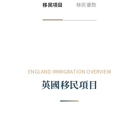
最新活動
格瑞那達
移民項目
移民優勢
巴拿馬概述
移民辦理觀念
聖露西亞
聯繫我們
格瑞那達概述
公民入籍專區
聖基茨與尼維斯
聖露西亞概述
長居輕移民專區
多米尼克
EN
ZH
0800-885107
聖基茨與尼維斯概述
移民語文專區
安地卡及巴布達
多米尼克概述
亞洲移民專區
紐西蘭
安地卡及巴布達概述
ENGLAND IMMIGRATION OVERVIEW
歐洲移民專區
澳洲
紐西蘭概述
英國移民項目
加勒比海移民專區
萬那杜
澳洲概述
諾魯
萬那杜概述
英國
諾魯概述
愛爾蘭
英國概述