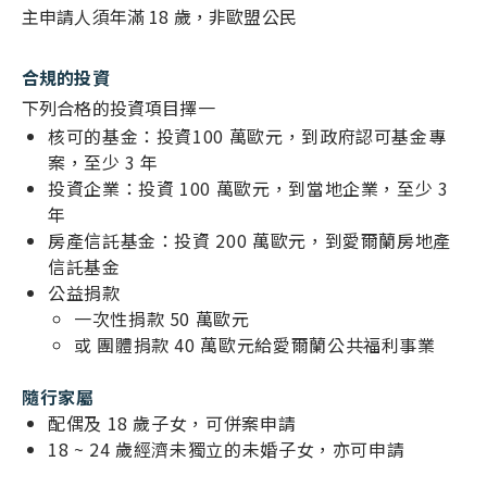
泰國概述
主申請人須年滿 18 歲，非歐盟公民
馬來西亞
馬來西亞概述
合規的投資
菲律賓
菲律賓概述
下列合格的投資項目擇一
日本
核可的基金：投資100 萬歐元，到政府認可基金專
日本概述
案，至少 3 年
台灣
台灣概述
投資企業：投資 100 萬歐元，到當地企業，至少 3
聖多美普林西比
年
聖多美普林西比概述
房產信託基金：投資 200 萬歐元，到愛爾蘭房地產
信託基金
公益捐款
一次性捐款 50 萬歐元
或 團體捐款 40 萬歐元給愛爾蘭公共福利事業
隨行家屬
配偶及 18 歲子女，可併案申請
18 ~ 24 歲經濟未獨立的未婚子女，亦可申請