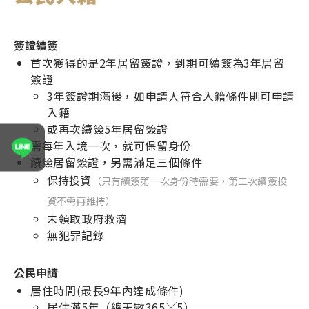
簽證續簽
首次獲得的是2年居留簽證，到期可續簽為3年居留
簽證
3年簽證期滿後，如申請人符合入籍條件則可申請
入籍
或再次續簽5年居留簽證
需每年入境一次，就可保留身份
表單送出成功！
續簽居留簽證，另需滿足三個條件
保持投資
（只有續簽第一次身份時需要，第二次續簽投
專員將於1~２個工作天與您聯繫
資不需再維持）
未領取政府救濟
無犯罪記錄
公民申請
居住時間(最長9年內達成條件)
居住滿5年（總天數365╳5）