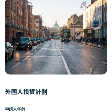
土耳其
愛爾蘭概述
葡萄牙
土耳其概述
希臘
葡萄牙概述
馬爾他
希臘概述
西班牙
馬爾他概述
蒙特內哥羅
西班牙概述
義大利
蒙特內哥羅概述
保加利亞
義大利概述
賽普勒斯
保加利亞概述
外國人投資計劃
杜拜
杜拜概述
新加坡
新加坡概述
申請人年齡
泰國