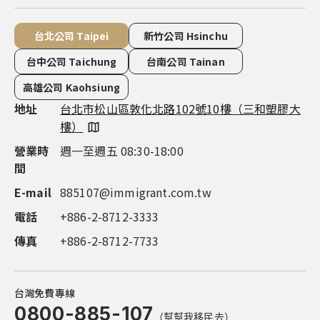
台北公司 Taipei
新竹公司 Hsinchu
台中公司 Taichung
台南公司 Tainan
高雄公司 Kaohsiung
地址
地址
地址
地址
地址
台北市松山區敦化北路102號10樓（三和塑膠大
新竹市東區慈雲路118號14樓之7（雲智匯大
台中市西屯區市政路386號14樓之5（市政都心
台南市永康區中華路1-100號16 樓（良美金三角
高雄市鼓山區明誠三路683號4樓（市政總裁大
樓）
樓）
廣場）
大樓）
樓）
營業時
營業時
營業時
營業時
營業時
週一至週五 08:30-18:00
週一至週五 09:00-18:00
週一至週五 08:30-18:00
週一至週五 08:30-18:00
週一至週五 08:30-18:00
間
間
間
間
間
E-mail
電話
電話
電話
電話
885107@immigrant.com.tw
+886-3-563-8555
+886-4-2252-1000
+886-6-311-0555
+886-7-555-9597
電話
傳真
傳真
傳真
傳真
+886-2-8712-3333
+886-2-8712-7733
+886-4-2252-1999
+886-7-555-9587
+886-7-555-9587
傳真
+886-2-8712-7733
台灣免費專線
0800-885-107
（幫幫我移民去）