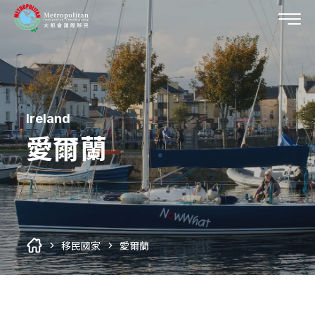
Ireland
移民國家
愛爾蘭
所有移民國家列表
關於我們
第二國護照
您的代辦首選
外僑學校
移居研究室
關於大都會
美國
所有移居研究室列表
移民國家
愛爾蘭
企業專訪
最新消息
加拿大
美國概述
加入大都會
最新消息
巴拿馬
加拿大概述
移民專題