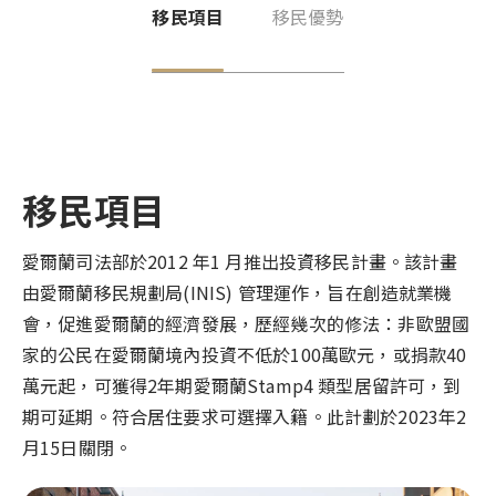
最新活動
格瑞那達
移民項目
移民優勢
巴拿馬概述
移民辦理觀念
聖露西亞
聯繫我們
格瑞那達概述
公民入籍專區
聖基茨與尼維斯
聖露西亞概述
長居輕移民專區
多米尼克
EN
ZH
0800-885107
聖基茨與尼維斯概述
移民語文專區
安地卡及巴布達
移民項目
多米尼克概述
亞洲移民專區
紐西蘭
安地卡及巴布達概述
歐洲移民專區
愛爾蘭司法部於2012 年1 月推出投資移民計畫。該計畫
澳洲
紐西蘭概述
由愛爾蘭移民規劃局(INIS) 管理運作，旨在創造就業機
加勒比海移民專區
會，促進愛爾蘭的經濟發展，歷經幾次的修法：非歐盟國
萬那杜
澳洲概述
家的公民在愛爾蘭境內投資不低於100萬歐元，或捐款40
諾魯
萬那杜概述
萬元起，可獲得2年期愛爾蘭Stamp4 類型居留許可，到
英國
期可延期。符合居住要求可選擇入籍。此計劃於2023年2
諾魯概述
月15日關閉。
愛爾蘭
英國概述