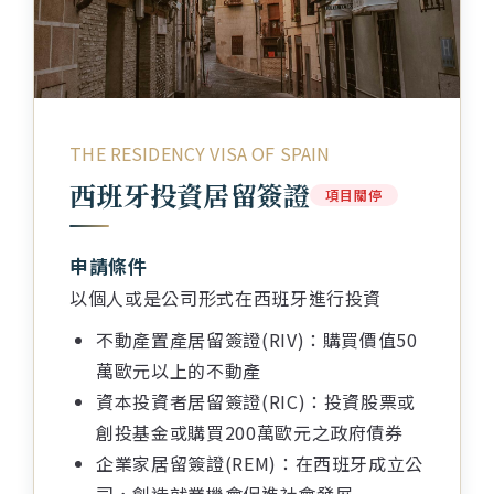
土耳其
愛爾蘭概述
葡萄牙
土耳其概述
希臘
葡萄牙概述
馬爾他
希臘概述
THE RESIDENCY VISA OF SPAIN
西班牙
西班牙投資居留簽證
馬爾他概述
項目關停
蒙特內哥羅
西班牙概述
申請條件
義大利
蒙特內哥羅概述
以個人或是公司形式在西班牙進行投資
保加利亞
義大利概述
不動產置產居留簽證(RIV)：購買價值50
賽普勒斯
保加利亞概述
萬歐元以上的不動產
杜拜
資本投資者居留簽證(RIC)：投資股票或
杜拜概述
創投基金或購買200萬歐元之政府債券
新加坡
新加坡概述
企業家居留簽證(REM)：在西班牙成立公
泰國