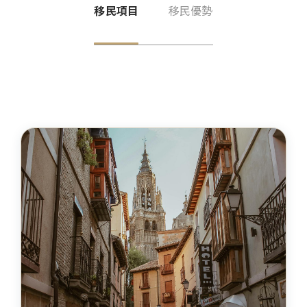
最新活動
格瑞那達
移民項目
移民優勢
巴拿馬概述
移民辦理觀念
聖露西亞
聯繫我們
格瑞那達概述
公民入籍專區
聖基茨與尼維斯
聖露西亞概述
長居輕移民專區
多米尼克
EN
ZH
0800-885107
聖基茨與尼維斯概述
移民語文專區
安地卡及巴布達
多米尼克概述
亞洲移民專區
紐西蘭
安地卡及巴布達概述
歐洲移民專區
澳洲
紐西蘭概述
加勒比海移民專區
萬那杜
澳洲概述
諾魯
萬那杜概述
英國
諾魯概述
愛爾蘭
英國概述