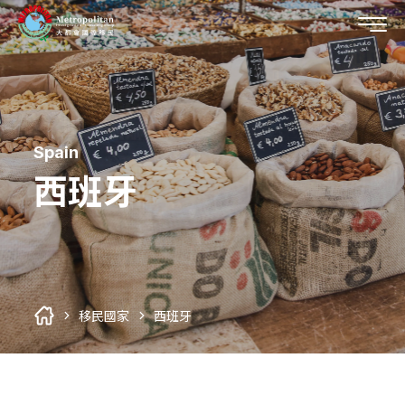
Spain
移民國家
西班牙
所有移民國家列表
關於我們
第二國護照
您的代辦首選
外僑學校
移居研究室
關於大都會
美國
所有移居研究室列表
移民國家
西班牙
企業專訪
最新消息
加拿大
美國概述
加入大都會
最新消息
巴拿馬
加拿大概述
移民專題