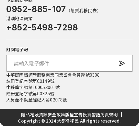
下班服務專線
0952-885-107
（幫幫我移民去）
港澳地區請撥
+852-5498-7298
訂閱電子報
中華民國留遊學服務商業同業公會會員證號0308
註冊登記字號第C0149號
中移廣字號第100053001號
註冊登記字號第C0325號
大房產不動產經紀人第02078號
隱私權及資訊安全政策
版權宣告
投資警語
免責聲明
Copyright © 2024 大都會移民 All rights reserved.