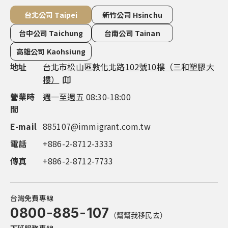
台北公司 Taipei
新竹公司 Hsinchu
台中公司 Taichung
台南公司 Tainan
高雄公司 Kaohsiung
地址
地址
地址
地址
地址
台北市松山區敦化北路102號10樓（三和塑膠大
新竹市東區慈雲路118號14樓之7（雲智匯大
台中市西屯區市政路386號14樓之5（市政都心
台南市永康區中華路1-100號16 樓（良美金三角
高雄市鼓山區明誠三路683號4樓（市政總裁大
樓）
樓）
廣場）
大樓）
樓）
營業時
營業時
營業時
營業時
營業時
週一至週五 08:30-18:00
週一至週五 09:00-18:00
週一至週五 08:30-18:00
週一至週五 08:30-18:00
週一至週五 08:30-18:00
間
間
間
間
間
E-mail
電話
電話
電話
電話
885107@immigrant.com.tw
+886-3-563-8555
+886-4-2252-1000
+886-6-311-0555
+886-7-555-9597
電話
傳真
傳真
傳真
傳真
+886-2-8712-3333
+886-2-8712-7733
+886-4-2252-1999
+886-7-555-9587
+886-7-555-9587
傳真
+886-2-8712-7733
台灣免費專線
0800-885-107
（幫幫我移民去）