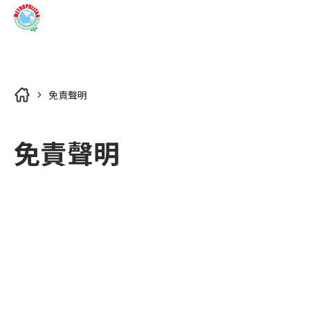
免責聲明
移民國家
免責聲明
所有移民國家列表
關於我們
第二國護照
您的代辦首選
外僑學校
移居研究室
關於大都會
美國
所有移居研究室列表
企業專訪
最新消息
加拿大
美國概述
加入大都會
最新消息
巴拿馬
加拿大概述
移民專題