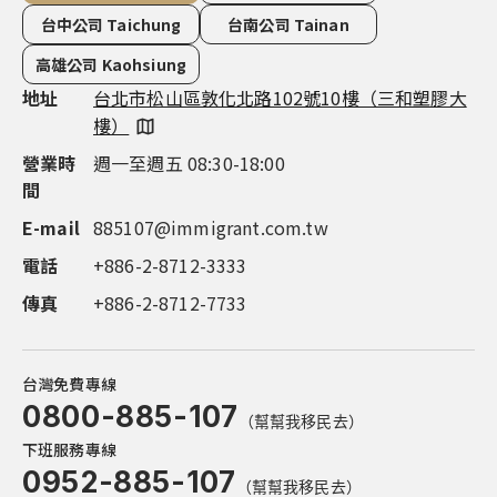
土耳其
專員將於1~２個工作天與您聯繫
愛爾蘭概述
台中公司 Taichung
台南公司 Tainan
葡萄牙
土耳其概述
高雄公司 Kaohsiung
希臘
地址
地址
地址
地址
地址
台北市松山區敦化北路102號10樓（三和塑膠大
新竹市東區慈雲路118號14樓之7（雲智匯大
台中市西屯區市政路386號14樓之5（市政都心
台南市永康區中華路1-100號16 樓（良美金三角
高雄市鼓山區明誠三路683號4樓（市政總裁大
葡萄牙概述
樓）
樓）
廣場）
大樓）
樓）
馬爾他
希臘概述
營業時
營業時
營業時
營業時
營業時
週一至週五 08:30-18:00
週一至週五 09:00-18:00
週一至週五 08:30-18:00
週一至週五 08:30-18:00
週一至週五 08:30-18:00
西班牙
間
間
間
間
間
馬爾他概述
蒙特內哥羅
E-mail
電話
電話
電話
電話
885107@immigrant.com.tw
+886-3-563-8555
+886-4-2252-1000
+886-6-311-0555
+886-7-555-9597
西班牙概述
電話
傳真
傳真
傳真
傳真
+886-2-8712-3333
+886-2-8712-7733
+886-4-2252-1999
+886-7-555-9587
+886-7-555-9587
義大利
蒙特內哥羅概述
傳真
+886-2-8712-7733
保加利亞
義大利概述
賽普勒斯
保加利亞概述
台灣免費專線
杜拜
0800-885-107
杜拜概述
（幫幫我移民去）
新加坡
下班服務專線
新加坡概述
0952-885-107
（幫幫我移民去）
泰國