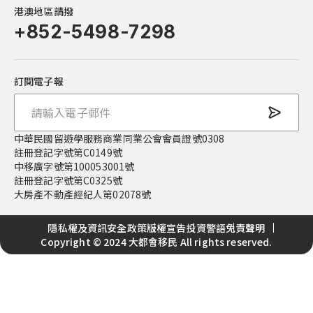
泰國概述
港澳地區請撥
馬來西亞
+852-5498-7298
馬來西亞概述
菲律賓
菲律賓概述
日本
訂閱電子報
日本概述
台灣
台灣概述
聖多美普林西比
中華民國留遊學服務商業同業公會會員證號0308
聖多美普林西比概述
註冊登記字號第C0149號
中移廣字號第100053001號
註冊登記字號第C0325號
大房產不動產經紀人第02078號
隱私權及資訊安全政策
版權宣告
投資警語
免責聲明
Copyright © 2024 大都會移民 All rights reserved.