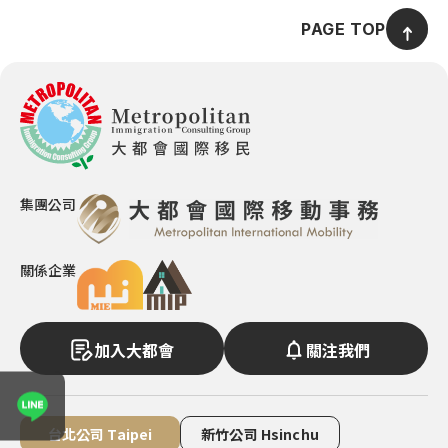
最新活動
格瑞那達
巴拿馬概述
PAGE TOP
移民辦理觀念
聖露西亞
聯繫我們
格瑞那達概述
公民入籍專區
聖基茨與尼維斯
聖露西亞概述
長居輕移民專區
多米尼克
EN
ZH
0800-885107
聖基茨與尼維斯概述
移民語文專區
安地卡及巴布達
多米尼克概述
亞洲移民專區
集團公司
紐西蘭
安地卡及巴布達概述
歐洲移民專區
澳洲
紐西蘭概述
關係企業
加勒比海移民專區
萬那杜
澳洲概述
諾魯
萬那杜概述
加入大都會
關注我們
英國
諾魯概述
愛爾蘭
表單送出成功！
英國概述
台北公司 Taipei
新竹公司 Hsinchu