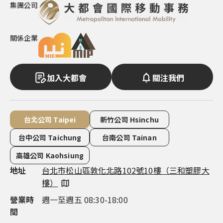
集團公司
關係企業
加入大都會
關注我們
台北公司 Taipei
新竹公司 Hsinchu
台中公司 Taichung
台南公司 Tainan
高雄公司 Kaohsiung
地址
地址
地址
地址
地址
台北市松山區敦化北路102號10樓（三和塑膠大
新竹市東區慈雲路118號14樓之7（雲智匯大
台中市西屯區市政路386號14樓之5（市政都心
台南市永康區中華路1-100號16 樓（良美金三角
高雄市鼓山區明誠三路683號4樓（市政總裁大
樓）
樓）
廣場）
大樓）
樓）
營業時
營業時
營業時
營業時
營業時
週一至週五 08:30-18:00
週一至週五 09:00-18:00
週一至週五 08:30-18:00
週一至週五 08:30-18:00
週一至週五 08:30-18:00
間
間
間
間
間