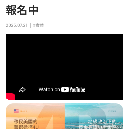
最新活動
格瑞那達
報名中
巴拿馬概述
移民辦理觀念
聖露西亞
聯繫我們
格瑞那達概述
公民入籍專區
#實體
2025.07.21
聖基茨與尼維斯
聖露西亞概述
長居輕移民專區
多米尼克
EN
ZH
0800-885107
聖基茨與尼維斯概述
移民語文專區
安地卡及巴布達
多米尼克概述
亞洲移民專區
紐西蘭
安地卡及巴布達概述
歐洲移民專區
澳洲
紐西蘭概述
加勒比海移民專區
萬那杜
澳洲概述
諾魯
萬那杜概述
英國
諾魯概述
愛爾蘭
英國概述