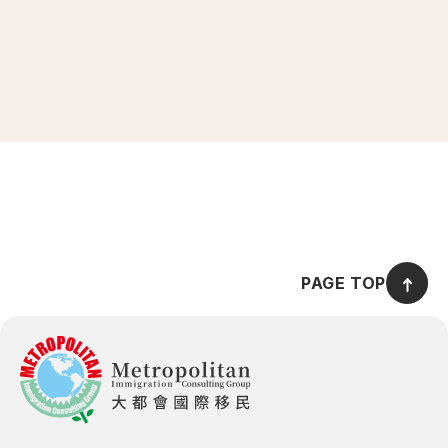
台北、新竹、台中與高雄成功舉辦四場專業
相較於20
說明會。活動主軸聚焦於「移民、教育、置
別及親屬移
產」三大議題，一次性整合三大面向的最新
進；職業移
2025.05.12
2025.07.21
趨勢與規劃策略，吸引眾多有意布局海外的
退。
家庭熱烈參與。
PAGE TOP