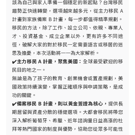
泰國概述
該為自己與家人準備一個穩定的新起點？台灣移民
趨勢正快速轉變，選項越來越多元，從主力移民 A
馬來西亞
馬來西亞概述
計畫到家族備案 B 計畫，每一步都值得精準規劃。
菲律賓
菲律賓概述
移民的方法，除了工作、設立公司、依親、專業人
日本
才、投資基金、成立企業以外，更有許多不同途
日本概述
徑，破解大家的對於移民一定需要語言或移居的迷
台灣
台灣概述
思及擔憂，本次活動將一一為大家解析。
聖多美普林西比
✔️主力移民 A 計畫，聚焦美國：
全球最受歡迎的移
聖多美普林西比概述
民目的地之一。
無論是為了孩子的教育、創業機會或置產規劃，美
國政策持續演變，掌握正確順序與申請策略，是成
功的關鍵。
✔️備案移民 B 計畫，則以黃金簽證為核心，
提供長
期居留與資產分散的穩健選項。大都會移民將帶您
深入解析葡萄牙、希臘、近年諮詢量日益高漲的杜
拜等熱門國家的制度與優勢，協助您從眾多可能性