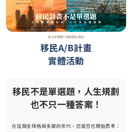
土耳其
愛爾蘭概述
葡萄牙
土耳其概述
希臘
葡萄牙概述
馬爾他
無法瀏覽圖片請點選此連結
希臘概述
移民A/B計畫
西班牙
馬爾他概述
實體活動
蒙特內哥羅
西班牙概述
義大利
蒙特內哥羅概述
保加利亞
義大利概述
移民不是單選題，人生規劃
賽普勒斯
保加利亞概述
也不只一種答案！
杜拜
杜拜概述
新加坡
新加坡概述
在這個
全球格局多變的年代，您是否也開始思考：
泰國