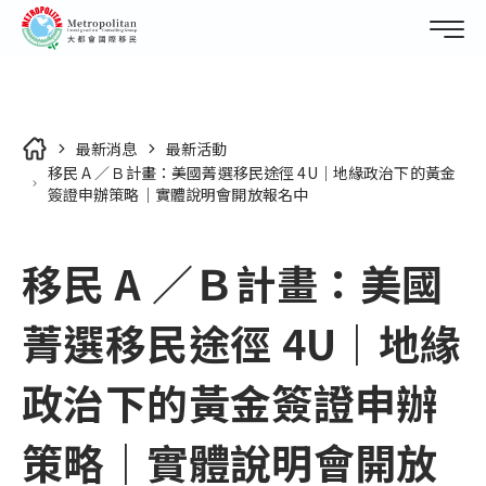
最新消息
最新活動
移民 A ／Ｂ計畫：美國菁選移民途徑 4U｜地緣政治下的黃金
移民國家
簽證申辦策略｜實體說明會開放報名中
所有移民國家列表
關於我們
移民 A ／Ｂ計畫：美國
第二國護照
您的代辦首選
外僑學校
菁選移民途徑 4U｜地緣
移居研究室
關於大都會
美國
所有移居研究室列表
政治下的黃金簽證申辦
企業專訪
最新消息
加拿大
美國概述
加入大都會
策略｜實體說明會開放
最新消息
巴拿馬
加拿大概述
移民專題