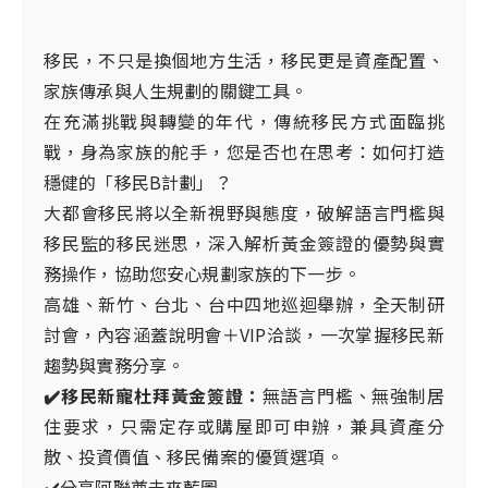
移民，不只是換個地方生活，移民更是資產配置、
家族傳承與人生規劃的關鍵工具。
在
充滿挑戰與轉變
的年代，傳統移民方式面臨挑
戰，身為家族的舵手，您是否也在思考：如何打造
穩健的「移民B計劃」？
大都會移民將以全新視野與態度，破解語言門檻與
移民監的移民迷思，深入解析黃金簽證的優勢與實
務操作，協助您安心規劃家族的下一步。
高雄、新竹、台北、台中四地巡迴舉辦，全天制研
討會，內容涵蓋說明會＋VIP洽談，一次掌握移民新
趨勢與實務分享。
✔️移民新寵杜拜黃金簽證：
無語言門檻、無強制居
住要求，只需定存或購屋即可申辦，兼具資產分
散、投資價值、移民備案的優質選項。
✔️分享阿聯酋未來藍圖