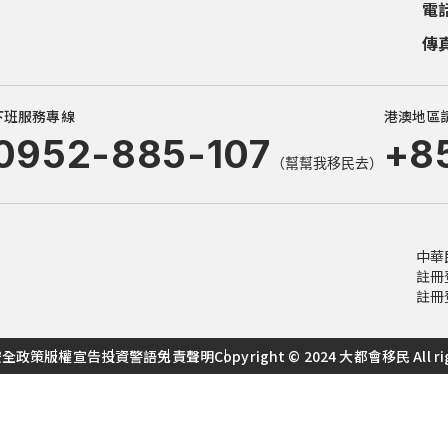
電
傳
傳
傳
傳
傳
下班服務專線
港澳地區
0952-885-107
+8
（幫幫我移民去）
中華
註冊
註冊
安全政策
版權宣告
投資警語
免責聲明
Copyright © 2024 大都會移民 All rig