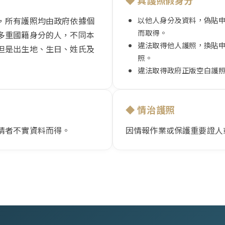
◆ 真護照假身分
專員將於1~２個工作天與您聯繫
，所有護照均由政府依據個
以他人身分及資料，偽貼
而取得。
多重國籍身分的人，不同本
違法取得他人護照，換貼
但是出生地、生日、姓氏及
照。
違法取得政府正版空白護
◆ 情治護照
請者不實資料而得。
因情報作業或保護重要證人