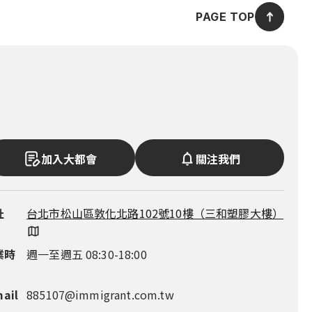
PAGE TOP
加入大都會
關注我們
址
址
址
址
址
台北市松山區敦化北路102號10樓（三和塑膠大樓）
新竹市東區慈雲路118號14樓之7（雲智匯大樓）
台中市西屯區市政路386號14樓之5（市政都心廣
台南市永康區中華路1-100號16 樓（良美金三角大
高雄市鼓山區明誠三路683號4樓（市政總裁大樓）
場）
樓）
業時
業時
業時
業時
業時
週一至週五 08:30-18:00
週一至週五 09:00-18:00
週一至週五 08:30-18:00
週一至週五 08:30-18:00
週一至週五 08:30-18:00
mail
話
話
話
話
885107@immigrant.com.tw
+886-3-563-8555
+886-4-2252-1000
+886-6-311-0555
+886-7-555-9597