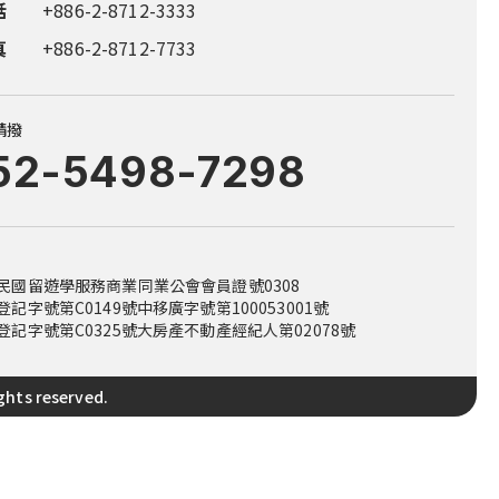
話
真
真
真
真
+886-2-8712-3333
+886-2-8712-7733
+886-4-2252-1999
+886-7-555-9587
+886-7-555-9587
真
+886-2-8712-7733
請撥
52-5498-7298
民國留遊學服務商業同業公會會員證號0308
登記字號第C0149號
中移廣字號第100053001號
登記字號第C0325號
大房產不動產經紀人第02078號
hts reserved.