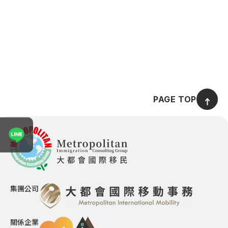
土耳其
愛爾蘭概述
葡萄牙
土耳其概述
希臘
葡萄牙概述
馬爾他
希臘概述
西班牙
馬爾他概述
PAGE TOP
蒙特內哥羅
西班牙概述
義大利
蒙特內哥羅概述
表單送出成功！
保加利亞
義大利概述
專員將於1~２個工作天與您聯繫
賽普勒斯
保加利亞概述
杜拜
集團公司
杜拜概述
新加坡
新加坡概述
關係企業
泰國