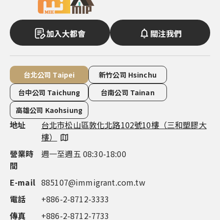
泰國概述
馬來西亞
馬來西亞概述
加入大都會
關注我們
菲律賓
菲律賓概述
日本
日本概述
台北公司 Taipei
新竹公司 Hsinchu
台灣
台灣概述
台中公司 Taichung
台南公司 Tainan
聖多美普林西比
聖多美普林西比概述
高雄公司 Kaohsiung
地址
地址
地址
地址
地址
台北市松山區敦化北路102號10樓（三和塑膠大
新竹市東區慈雲路118號14樓之7（雲智匯大
台中市西屯區市政路386號14樓之5（市政都心
台南市永康區中華路1-100號16 樓（良美金三角
高雄市鼓山區明誠三路683號4樓（市政總裁大
樓）
樓）
廣場）
大樓）
樓）
營業時
營業時
營業時
營業時
營業時
週一至週五 08:30-18:00
週一至週五 09:00-18:00
週一至週五 08:30-18:00
週一至週五 08:30-18:00
週一至週五 08:30-18:00
間
間
間
間
間
E-mail
電話
電話
電話
電話
885107@immigrant.com.tw
+886-3-563-8555
+886-4-2252-1000
+886-6-311-0555
+886-7-555-9597
電話
傳真
傳真
傳真
傳真
+886-2-8712-3333
+886-2-8712-7733
+886-4-2252-1999
+886-7-555-9587
+886-7-555-9587
傳真
+886-2-8712-7733