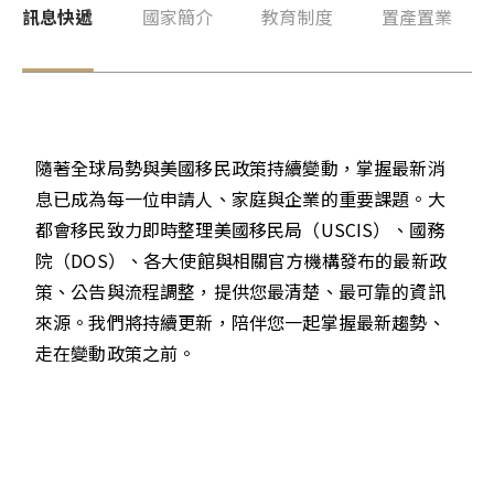
最新活動
格瑞那達
訊息快遞
國家簡介
教育制度
置產置業
巴拿馬概述
移民辦理觀念
聖露西亞
聯繫我們
格瑞那達概述
公民入籍專區
聖基茨與尼維斯
聖露西亞概述
長居輕移民專區
多米尼克
EN
ZH
0800-885107
聖基茨與尼維斯概述
隨著全球局勢與美國移民政策持續變動，掌握最新消
移民語文專區
安地卡及巴布達
息已成為每一位申請人、家庭與企業的重要課題。大
多米尼克概述
亞洲移民專區
都會移民致力即時整理美國移民局（USCIS）、國務
紐西蘭
安地卡及巴布達概述
歐洲移民專區
院（DOS）、各大使館與相關官方機構發布的最新政
澳洲
紐西蘭概述
策、公告與流程調整，提供您最清楚、最可靠的資訊
加勒比海移民專區
來源。我們將持續更新，陪伴您一起掌握最新趨勢、
萬那杜
澳洲概述
走在變動政策之前。
諾魯
萬那杜概述
英國
諾魯概述
愛爾蘭
英國概述