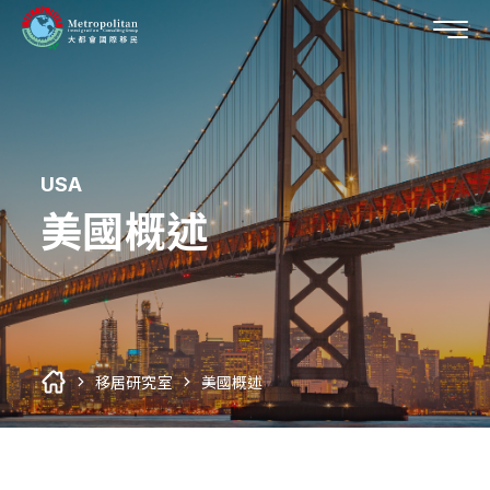
USA
移民國家
美國概述
所有移民國家列表
關於我們
第二國護照
您的代辦首選
外僑學校
移居研究室
關於大都會
美國
所有移居研究室列表
移居研究室
美國概述
企業專訪
最新消息
加拿大
美國概述
加入大都會
最新消息
巴拿馬
加拿大概述
移民專題