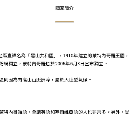
國家簡介
他華語地區直譯名為「黑山共和國」，1910年建立的蒙特內哥羅王
紛獨立，蒙特內哥羅也於2006年6月3日宣布獨立。
區則因為有高山山脈屏障，屬於大陸型氣候。
蒙特內哥羅語，會講英語和塞爾維亞語的人也非常多。另外，