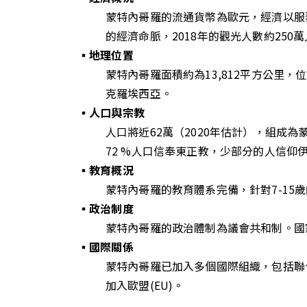
蒙特內哥羅的流通貨幣為歐元，經濟以服
的經濟命脈，2018年的觀光人數約250萬
▪️地理位置
蒙特內哥羅面積約為13,812平方公
克羅埃西亞。
▪️人口與宗教
人口將近62萬（2020年估計），組成為蒙
72 %人口信奉東正教，少部分的人信仰
▪️教育概況
蒙特內哥羅的教育體系完備，針對7-15
▪️政治制度
蒙特內哥羅的政治體制為議會共和制。國
▪️國際關係
蒙特內哥羅已加入多個國際組織，包括聯合國(
加入歐盟(EU)。