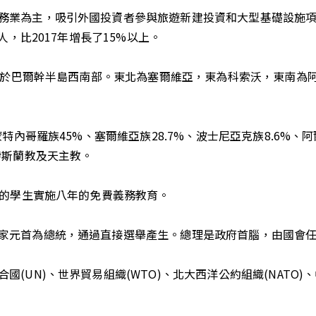
務業為主，吸引外國投資者參與旅遊新建投資和大型基礎設施
人，比2017年增長了15%以上。
里，位於巴爾幹半島西南部。東北為塞爾維亞，東為科索沃，東南
特內哥羅族45%、塞爾維亞族28.7%、波士尼亞克族8.6%、阿
伊斯蘭教及天主教。
歲的學生實施八年的免費義務教育。
家元首為總統，通過直接選舉產生。總理是政府首腦，由國會
表單送出成功！
專員將於1~２個工作天與您聯繫
UN)、世界貿易組織(WTO)、北大西洋公約組織(NATO)、中