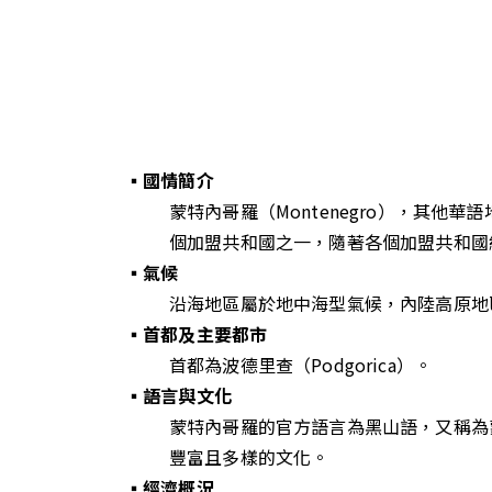
▪️國情簡介
蒙特內哥羅（Montenegro），其
個加盟共和國之一，隨著各個加盟共和國紛
▪️氣候
沿海地區屬於地中海型氣候，內陸高原地
▪️首都及主要都市
首都為波德里查（Podgorica）。
▪️語言與文化
蒙特內哥羅的官方語言為黑山語，又稱為
豐富且多樣的文化。
▪️經濟概況