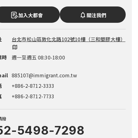
加入大都會
關注我們
址
址
址
址
址
台北市松山區敦化北路102號10樓（三和塑膠大樓）
新竹市東區慈雲路118號14樓之7（雲智匯大樓）
台中市西屯區市政路386號14樓之5（市政都心廣
台南市永康區中華路1-100號16 樓（良美金三角大
高雄市鼓山區明誠三路683號4樓（市政總裁大樓）
場）
樓）
業時
業時
業時
業時
業時
週一至週五 08:30-18:00
週一至週五 09:00-18:00
週一至週五 08:30-18:00
週一至週五 08:30-18:00
週一至週五 08:30-18:00
mail
話
話
話
話
885107@immigrant.com.tw
+886-3-563-8555
+886-4-2252-1000
+886-6-311-0555
+886-7-555-9597
話
真
真
真
真
+886-2-8712-3333
+886-2-8712-7733
+886-4-2252-1999
+886-7-555-9587
+886-7-555-9587
真
+886-2-8712-7733
請撥
52-5498-7298