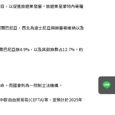
項目，以促進旅遊業發展。旅遊業是蒙特內哥羅
為阿爾巴尼亞，西北為波士尼亞與赫塞哥維納以及
爾巴尼亞族4.9%，以及其餘族群占12.7%。約
任命。而國會則為一院制立法機構。
歐自由貿易區(CEFTA)等，並預計於2025年