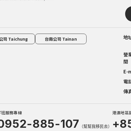
地
地
地
地
地
司 Taichung
台南公司 Tainan
營
營
營
營
營
間
間
間
間
間
E-
電
電
電
電
電
傳
傳
傳
傳
傳
下班服務專線
港澳地區
0952-885-107
+8
（幫幫我移民去）