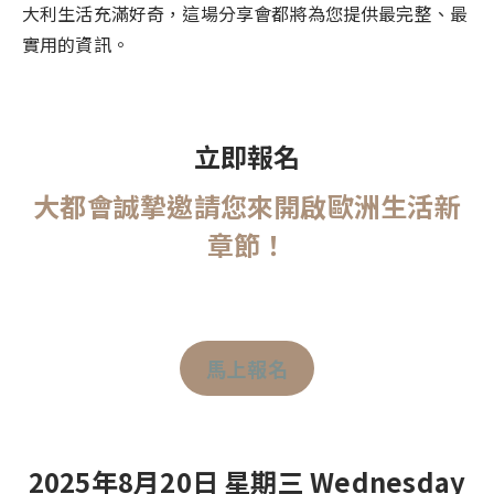
泰國概述
大利生活充滿好奇，這場分享會都將為您提供最完整、最
馬來西亞
實用的資訊。
馬來西亞概述
菲律賓
菲律賓概述
日本
日本概述
立即報名
台灣
台灣概述
大都會誠摯邀請您來開啟歐洲生活新
聖多美普林西比
聖多美普林西比概述
章節！
馬上報名
2025年8月20日 星期三 Wednesday