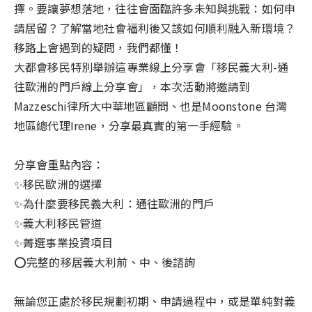
土耳其
擇。要讓夢想落地，往往會面臨許多未知與挑戰：如何申
愛爾蘭概述
請居留？了解當地社會福利後又該如何順利融入新環境？
葡萄牙
土耳其概述
移路上會遇到的疑問，我們都懂！
希臘
葡萄牙概述
大都會移民特別舉辦這專業線上分享會「移民義大利-通
馬爾他
往歐洲的門戶線上分享會」，本次活動將邀請到
希臘概述
Mazzeschi律所大中華地區顧問、也是Moonstone 台灣
西班牙
馬爾他概述
地區總代理Irene，分享最真實的第一手經驗。
蒙特內哥羅
西班牙概述
分享會重點內容：
義大利
蒙特內哥羅概述
✨移民歐洲的選擇
保加利亞
✨為什麼要移民義大利：通往歐洲的門戶
義大利概述
✨義大利移民管道
賽普勒斯
保加利亞概述
✨菁選事業投資項目
杜拜
杜拜概述
⭕完整的移居義大利前、中、後諮詢
新加坡
新加坡概述
無論您正處於移民規劃初期、申請過程中，或是單純對義
泰國