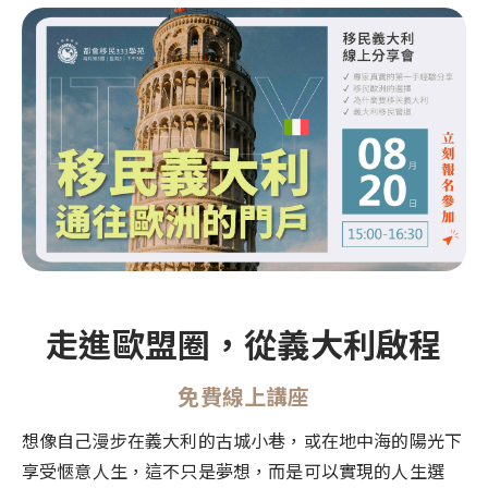
最新活動
格瑞那達
巴拿馬概述
移民辦理觀念
聖露西亞
聯繫我們
格瑞那達概述
公民入籍專區
聖基茨與尼維斯
聖露西亞概述
長居輕移民專區
多米尼克
EN
ZH
0800-885107
聖基茨與尼維斯概述
移民語文專區
安地卡及巴布達
多米尼克概述
亞洲移民專區
紐西蘭
安地卡及巴布達概述
歐洲移民專區
澳洲
紐西蘭概述
加勒比海移民專區
萬那杜
澳洲概述
走進歐盟圈，從義大利啟程
諾魯
萬那杜概述
免費線上講座
英國
諾魯概述
想像自己漫步在義大利的古城小巷，或在地中海的陽光下
愛爾蘭
英國概述
享受愜意人生，這不只是夢想，而是可以實現的人生選