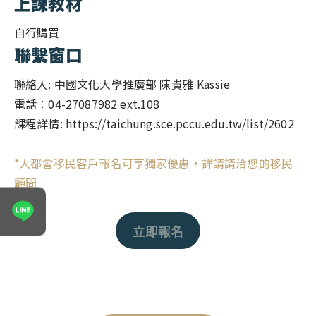
上課教材
泰國概述
馬來西亞
馬來西亞概述
自行購買
聯繫窗口
菲律賓
菲律賓概述
日本
聯絡人: 中國文化大學推廣部 陳貴雅 Kassie
日本概述
電話：04-27087982 ext.108
台灣
台灣概述
課程詳情: https://taichung.sce.pccu.edu.tw/list/2602
聖多美普林西比
聖多美普林西比概述
*大都會移民客戶報名可享獨家優惠，詳請請洽您的移民
顧問
表單送出成功！
立即報名
專員將於1~２個工作天與您聯繫