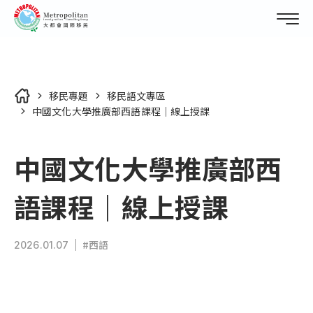
移民專題
移民語文專區
中國文化大學推廣部西語課程｜線上授課
移民國家
所有移民國家列表
中國文化大學推廣部西
關於我們
第二國護照
語課程｜線上授課
您的代辦首選
外僑學校
移居研究室
關於大都會
美國
所有移居研究室列表
#西語
2026.01.07
企業專訪
最新消息
加拿大
美國概述
加入大都會
最新消息
巴拿馬
加拿大概述
移民專題