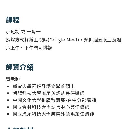
土耳其
愛爾蘭概述
葡萄牙
土耳其概述
課程
希臘
葡萄牙概述
小班制 或 一對一
馬爾他
希臘概述
授課方式採線上授課(Google Meet)，預計週五晚上及週
西班牙
六上午、下午皆可排課
馬爾他概述
蒙特內哥羅
西班牙概述
師資介紹
義大利
蒙特內哥羅概述
曾老師
保加利亞
義大利概述
靜宜大學西班牙語文學系碩士
朝陽科技大學應用英語系兼任講師
賽普勒斯
保加利亞概述
中國文化大學推廣教育部-台中分部講師
杜拜
國立雲林科技大學語言中心兼任講師
杜拜概述
國立虎尾科技大學應用外語系兼任講師
新加坡
新加坡概述
泰國