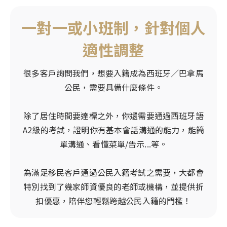
最新活動
格瑞那達
巴拿馬概述
移民辦理觀念
一對一或小班制，針對個人
聖露西亞
聯繫我們
格瑞那達概述
公民入籍專區
適性調整
聖基茨與尼維斯
聖露西亞概述
長居輕移民專區
多米尼克
EN
ZH
0800-885107
聖基茨與尼維斯概述
很多客戶詢問我們，想要入籍成為西班牙／巴拿馬
移民語文專區
安地卡及巴布達
公民，需要具備什麼條件。
多米尼克概述
亞洲移民專區
紐西蘭
安地卡及巴布達概述
除了居住時間要達標之外，你還需要通過西班牙語
歐洲移民專區
澳洲
A2級的考試，證明你有基本會話溝通的能力，能簡
紐西蘭概述
加勒比海移民專區
單溝通、看懂菜單/告示...等。
萬那杜
澳洲概述
諾魯
為滿足移民客戶通過公民入籍考試之需要，大都會
萬那杜概述
特別找到了幾家師資優良的老師或機構，並提供折
英國
諾魯概述
扣優惠，陪伴您輕鬆跨越公民入籍的門檻！
愛爾蘭
英國概述