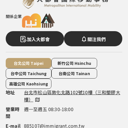
關係企業
加入大都會
關注我們
台北公司 Taipei
新竹公司 Hsinchu
台中公司 Taichung
台南公司 Tainan
高雄公司 Kaohsiung
地址
地址
地址
地址
地址
台北市松山區敦化北路102號10樓（三和塑膠大
新竹市東區慈雲路118號14樓之7（雲智匯大
台中市西屯區市政路386號14樓之5（市政都心
台南市永康區中華路1-100號16 樓（良美金三角
高雄市鼓山區明誠三路683號4樓（市政總裁大
樓）
樓）
廣場）
大樓）
樓）
營業時
營業時
營業時
營業時
營業時
週一至週五 08:30-18:00
週一至週五 09:00-18:00
週一至週五 08:30-18:00
週一至週五 08:30-18:00
週一至週五 08:30-18:00
間
間
間
間
間
E-mail
電話
電話
電話
電話
885107@immigrant.com.tw
+886-3-563-8555
+886-4-2252-1000
+886-6-311-0555
+886-7-555-9597